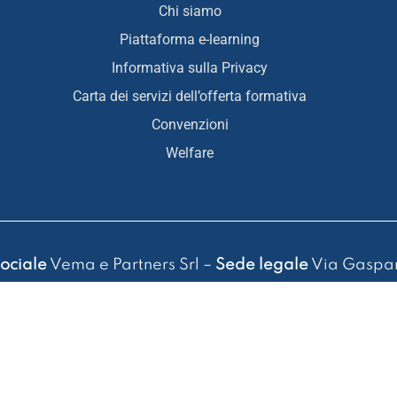
Chi siamo
Piattaforma e-learning
Informativa sulla Privacy
Carta dei servizi dell’offerta formativa
Convenzioni
Welfare
ociale
Vema e Partners Srl –
Sede legale
Via Gaspar
55 4157 – P. IVA 13989581007 – Cap. Soc. 37.000,00