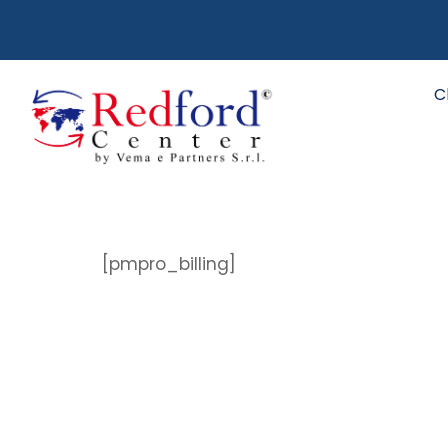
C
[pmpro_billing]