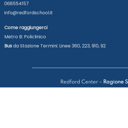
068554157
info@redfordschool.it
Come raggiungerci
Metro B: Policlinico
Bus
da Stazione Termini: Linee 360, 223, 910, 92
Redford Center –
Ragione S
Tel. 06 8