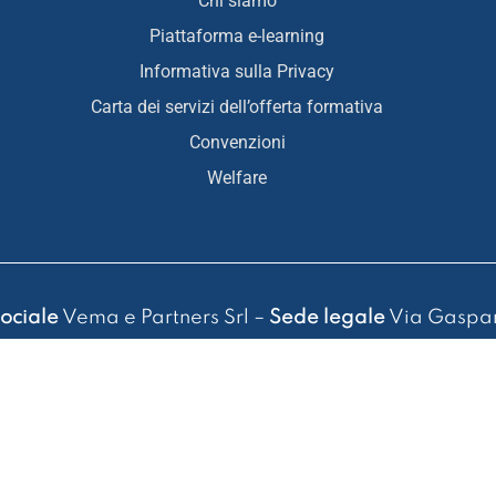
Chi siamo
Piattaforma e-learning
Informativa sulla Privacy
Carta dei servizi dell’offerta formativa
Convenzioni
Welfare
ociale
Vema e Partners Srl –
Sede legale
Via Gaspar
55 4157 – P. IVA 13989581007 – Cap. Soc. 37.000,00