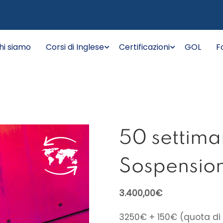
hi siamo
Corsi di Inglese
Certificazioni
GOL
F
50 settima
Sospension
3.400,00
€
3250€ + 150€ (quota di i